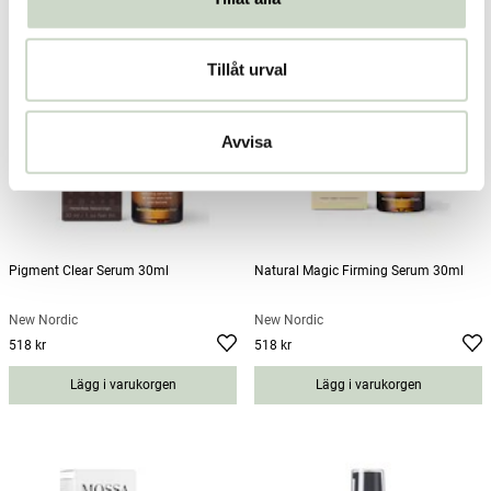
Tillåt urval
Avvisa
Pigment Clear Serum 30ml
Natural Magic Firming Serum 30ml
New Nordic
New Nordic
518 kr
518 kr
Pris
:
518 kr
Pris
:
518 kr
Lägg i varukorgen
Lägg i varukorgen