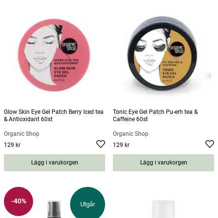
hudvård som kan ge din hud extra näring och behandla
specifika hudproblem. Genom att använda serum
regelbundet och på rätt sätt kan du förbättra hudens
övergripande hälsa och uppnå en strålande och frisk hud.
Glow Skin Eye Gel Patch Berry Iced tea
Tonic Eye Gel Patch Pu-erh tea &
& Antioxidant 60st
Caffeine 60st
Organic Shop
Organic Shop
129 kr
129 kr
Pris
:
129 kr
Pris
:
129 kr
Lägg i varukorgen
Lägg i varukorgen
-40%
Utgår