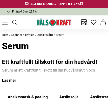
💥LAGERRENSNING - UPP TILL 75%💥
Fri frakt över 299 kr
1-3 dagars leverans
Samma pris i butik & online
Inga favor
Varu
Fri frakt över 299 kr
Hem
Skönhet & Hygien
Ansiktsvård
Serum
Serum
Ett kraftfullt tillskott för din hudvård!
Serum är ett kraftfullt tillskott till din hudvårdsrutin och
erbjuder en koncentrerad dos av ingredienser som är
Läs mer
utformade för att ge din hud extra näring. Serum har en lätt
och tunn konsistens, vilket gör att de kan tränga djupt in i
huden och leverera sina fördelar på ett effektivt sätt.
Ansiktsmask & peeling
Ansiktsolja
Ansiktsre
Det som skiljer serum från traditionella fuktkrämer och oljor