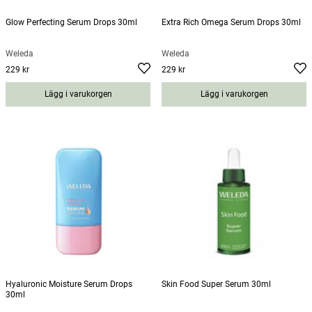
Glow Perfecting Serum Drops 30ml
Extra Rich Omega Serum Drops 30ml
Weleda
Weleda
229 kr
229 kr
Pris
:
229 kr
Pris
:
229 kr
Lägg i varukorgen
Lägg i varukorgen
Hyaluronic Moisture Serum Drops
Skin Food Super Serum 30ml
30ml