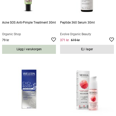
Acne SOS Anti-Pimple Treatment 30ml
Peptide 360 Serum 30ml
Organic Shop
Evolve Organic Beauty
79 kr
371 kr
619 kr
Pris
:
79 kr
Current price
:
371 kr
Previous
price
:
619 kr
Lägg i varukorgen
Ej i lager