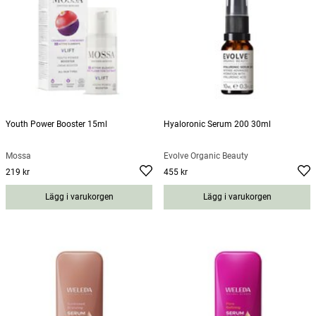
Youth Power Booster 15ml
Hyaloronic Serum 200 30ml
Mossa
Evolve Organic Beauty
219 kr
455 kr
Pris
:
219 kr
Pris
:
455 kr
Lägg i varukorgen
Lägg i varukorgen