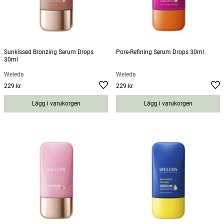
Sunkissed Bronzing Serum Drops
Pore-Refining Serum Drops 30ml
30ml
Weleda
Weleda
229 kr
229 kr
Pris
:
229 kr
Pris
:
229 kr
Lägg i varukorgen
Lägg i varukorgen