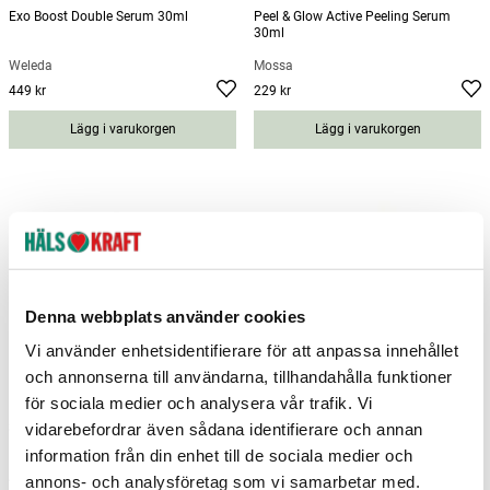
Exo Boost Double Serum 30ml
Peel & Glow Active Peeling Serum
30ml
Weleda
Mossa
449 kr
229 kr
Pris
:
449 kr
Pris
:
229 kr
Lägg i varukorgen
Lägg i varukorgen
Denna webbplats använder cookies
Vi använder enhetsidentifierare för att anpassa innehållet
och annonserna till användarna, tillhandahålla funktioner
för sociala medier och analysera vår trafik. Vi
vidarebefordrar även sådana identifierare och annan
Spot Stick 9ml
Seahorse Plankton+ Bright Eyes
Probiotic Serum 30ml
information från din enhet till de sociala medier och
Australian Bodycare
Beauty Kitchen
annons- och analysföretag som vi samarbetar med.