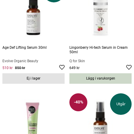
Age Def Lifting Serum 30ml
Lingonberry Hi-tech Serum in Cream
50ml
Evolve Organic Beauty
Q for Skin
510 kr
850 kr
649 kr
Current price
:
510 kr
Previous price
Pris
:
850 kr
:
649 kr
Ej i lager
Lägg i varukorgen
-40%
Utgår