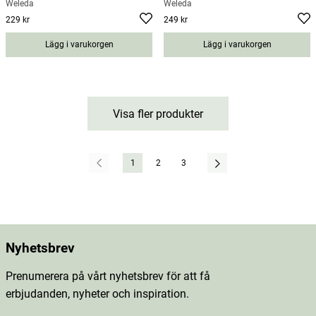
Weleda
Weleda
229 kr
249 kr
Pris
:
229 kr
Pris
:
249 kr
Lägg i varukorgen
Lägg i varukorgen
Visa fler produkter
1
2
3
Nyhetsbrev
Prenumerera på vårt nyhetsbrev för att få
erbjudanden, nyheter och inspiration.