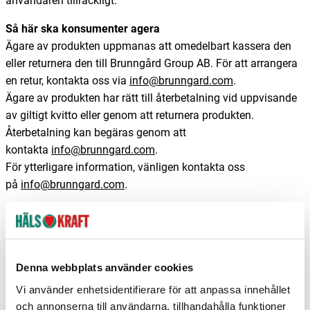
användaren tillräckligt.
Så här ska konsumenter agera
Ägare av produkten uppmanas att omedelbart kassera den
eller returnera den till Brunngård Group AB. För att arrangera
en retur, kontakta oss via
info@brunngard.com
.
Ägare av produkten har rätt till återbetalning vid uppvisande
av giltigt kvitto eller genom att returnera produkten.
Återbetalning kan begäras genom att
kontakta
info@brunngard.com
.
För ytterligare information, vänligen kontakta oss
på
info@brunngard.com
.
Företagsinformation
Denna webbplats använder cookies
Press
Vi använder enhetsidentifierare för att anpassa innehållet
och annonserna till användarna, tillhandahålla funktioner
Eko