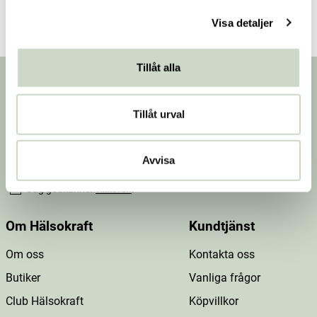
l
Visa detaljer
Tillåt alla
Nyhetsbrev
Prenumerera på vårt nyhetsbrev för att få
Tillåt urval
erbjudanden, nyheter och inspiration.
Avvisa
Jag godkänner
villkoren
.
Om Hälsokraft
Kundtjänst
Om oss
Kontakta oss
Butiker
Vanliga frågor
Club Hälsokraft
Köpvillkor