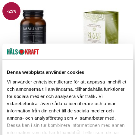
-25%
Immunity Blend 60 kapslar
Maté Magic Shiitake Maté 16 bags
Denna webbplats använder cookies
(yerba maté) 29g
Vi använder enhetsidentifierare för att anpassa innehållet
Kiki Health
Rå Hygge
och annonserna till användarna, tillhandahålla funktioner
227 kr
302 kr
75 kr
Current price
:
227 kr
Previous price
Pris
:
302 kr
:
75 kr
för sociala medier och analysera vår trafik. Vi
Lägg i varukorgen
Lägg i varukorgen
vidarebefordrar även sådana identifierare och annan
information från din enhet till de sociala medier och
annons- och analysföretag som vi samarbetar med.
Dessa kan i sin tur kombinera informationen med annan
information som du har tillhandahållit eller som de har