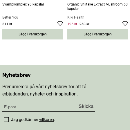
Svampkomplex 90 kapslar
Organic Shiitake Extract Mushroom 60
kapslar
Better You
Kiki Health
311 kr
195 kr
260 kr
Pris
:
311 kr
Current price
:
195 kr
Previous
price
:
260 kr
Lägg i varukorgen
Lägg i varukorgen
Nyhetsbrev
Prenumerera på vårt nyhetsbrev för att få
erbjudanden, nyheter och inspiration.
Jag godkänner
villkoren
.