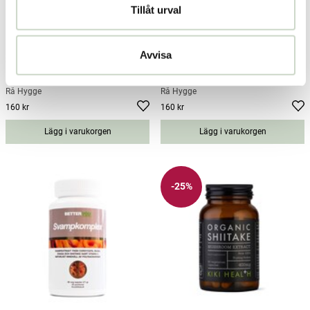
Tillåt urval
Avvisa
Shiitake Coffee filter grind 227g
Shiitake Coffee whole beans 227g
Rå Hygge
Rå Hygge
160 kr
160 kr
Pris
:
160 kr
Pris
:
160 kr
Lägg i varukorgen
Lägg i varukorgen
-25%