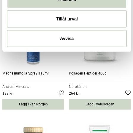
Tillåt urval
Avvisa
Magnesiumolja Spray 118ml
Kollagen Peptider 400g
Ancient Minerals
Närokällan
199 kr
264 kr
Pris
:
199 kr
Pris
:
264 kr
Lägg i varukorgen
Lägg i varukorgen