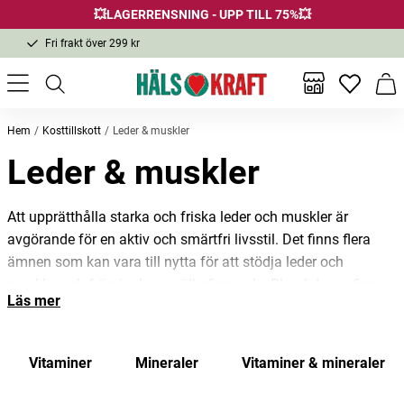
💥LAGERRENSNING - UPP TILL 75%💥
Fri frakt över 299 kr
1-3 dagars leverans
Samma pris i butik & online
Inga favor
Varu
Fri frakt över 299 kr
Hem
Kosttillskott
Leder & muskler
Leder & muskler
Att upprätthålla starka och friska leder och muskler är
avgörande för en aktiv och smärtfri livsstil. Det finns flera
ämnen som kan vara till nytta för att stödja leder och
muskler och främja deras välbefinnande. Bland dessa finns
Läs mer
curamin
,
nypozin
,
magnesium
, gurkmeja och
kollagen
.
Curamin
är ett naturligt ämne som extraheras från växten
Vitaminer
Mineraler
Vitaminer & mineraler
Curcuma longa, även känd som gurkmeja. Det har visat sig
ha antiinflammatoriska egenskaper och kan hjälpa till att