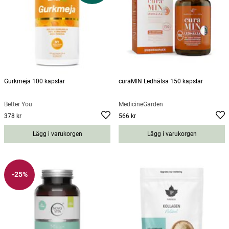
Gurkmeja 100 kapslar
curaMIN Ledhälsa 150 kapslar
Better You
MedicineGarden
378 kr
566 kr
Pris
:
378 kr
Pris
:
566 kr
Lägg i varukorgen
Lägg i varukorgen
-25%