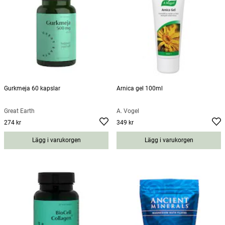
Gurkmeja 60 kapslar
Arnica gel 100ml
Great Earth
A. Vogel
274 kr
349 kr
Pris
:
274 kr
Pris
:
349 kr
Lägg i varukorgen
Lägg i varukorgen