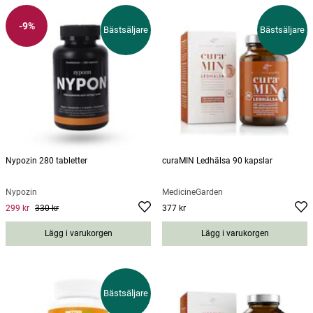
ens individuella behov och hälsotillstånd.
-9%
Bästsäljare
Bästsäljare
Nypozin 280 tabletter
curaMIN Ledhälsa 90 kapslar
Nypozin
MedicineGarden
299 kr
330 kr
377 kr
Current price
:
299 kr
Previous price
Pris
:
330 kr
:
377 kr
Lägg i varukorgen
Lägg i varukorgen
Bästsäljare