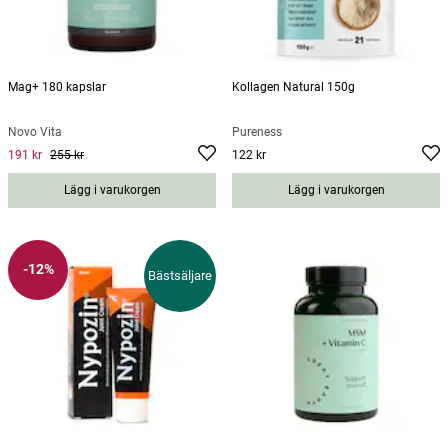
Mag+ 180 kapslar
Kollagen Natural 150g
Novo Vita
Pureness
191 kr
255 kr
122 kr
Current price
:
191 kr
Previous price
Pris
:
255 kr
:
122 kr
Lägg i varukorgen
Lägg i varukorgen
-12%
Bästsäljare