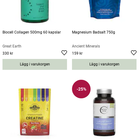
Biocell Collagen 500mg 60 kapslar
Magnesium Badsalt 750g
Great Earth
Ancient Minerals
330 kr
159 kr
Pris
:
330 kr
Pris
:
159 kr
Lägg i varukorgen
Lägg i varukorgen
-25%