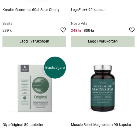
Kreatin Gummies 60st Sour Cherry
LegsFlex+ 90 kapslar
Sevital
Novo Vita
299 kr
248 kr
330 kr
Pris
:
299 kr
Current price
:
248 kr
Previous
price
:
330 kr
Lägg i varukorgen
Lägg i varukorgen
Bästsäljare
Glyc Original 80 tabletter
Muscle Relief Magnesium 90 kapslar