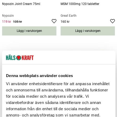
Nypozin Joint Cream 75ml
MSM 1000mg 120 tabletter
Nypozin
Great Earth
119 kr
135 kr
160 kr
Current price
:
119 kr
Previous price
Pris
:
135 kr
:
160 kr
Lägg i varukorgen
Lägg i varukorgen
Denna webbplats använder cookies
Vi använder enhetsidentifierare för att anpassa innehållet
och annonserna till användarna, tillhandahålla funktioner
för sociala medier och analysera vår trafik. Vi
vidarebefordrar även sådana identifierare och annan
curaMIN Ledhälsa 56 kapslar
CBD Liniment 500 mg 50ml
information från din enhet till de sociala medier och
MedicineGarden
Better You
annons- och analysföretag som vi samarbetar med.