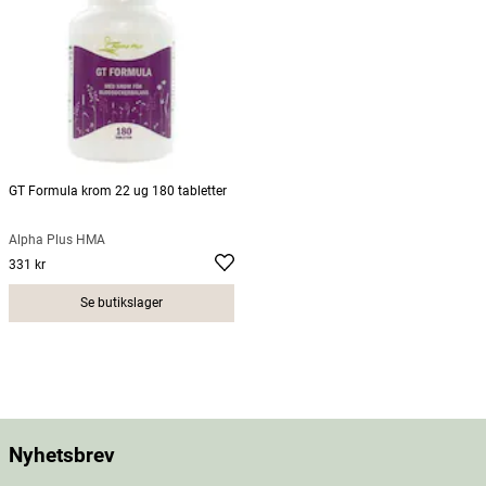
GT Formula krom 22 ug 180 tabletter
Alpha Plus HMA
331 kr
Pris
:
331 kr
Se butikslager
Nyhetsbrev