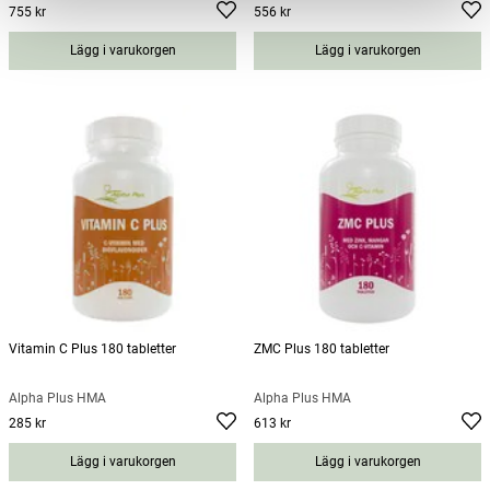
755 kr
556 kr
Pris
:
755 kr
Pris
:
556 kr
Lägg i varukorgen
Lägg i varukorgen
Vitamin C Plus 180 tabletter
ZMC Plus 180 tabletter
Alpha Plus HMA
Alpha Plus HMA
285 kr
613 kr
Pris
:
285 kr
Pris
:
613 kr
Lägg i varukorgen
Lägg i varukorgen