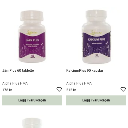
JärnPlus 60 tabletter
KalciumPlus 90 kapslar
Alpha Plus HMA
Alpha Plus HMA
178 kr
212 kr
Pris
:
178 kr
Pris
:
212 kr
Lägg i varukorgen
Lägg i varukorgen