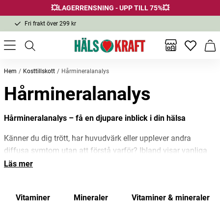
💥LAGERRENSNING - UPP TILL 75%💥
Fri frakt över 299 kr
1-3 dagars leverans
Samma pris i butik & online
Inga favor
Varu
Fri frakt över 299 kr
Hem
Kosttillskott
Hårmineralanalys
Hårmineralanalys
Hårmineralanalys – få en djupare inblick i din hälsa
Känner du dig trött, har huvudvärk eller upplever andra
diffusa symtom utan att förstå varför? Ibland visar vanliga
blodprover normala värden trots att kroppen är i obalans. En
Läs mer
hårmineralanalys kan ge svar genom att analysera vilka
mineraler
din kropp har lagrat under de senaste månaderna.
Vitaminer
Mineraler
Vitaminer & mineraler
Genom denna metod kan du upptäcka näringsobalanser,
tungmetallsbelastning och andra faktorer som påverkar din