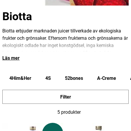
Biotta
Biotta erbjuder marknaden juicer tillverkade av ekologiska
frukter och grönsaker. Eftersom frukterna och grönsakerna är
ekologiskt odlade har inget konstgödsel, inga kemiska
bekämpningsmedel samt inget genmodifierat utsäde
Läs mer
använts vid odlingen. Detta resulterar i oerhört rena juicer fria
från skadliga ämnen och tillsatser. Juicerna blir
pastöriserade för att uppnå högsta möjliga kvalitet samt
4Him&Her
4S
52bones
A-Creme
hållbarhet. Tiden som det tar från att frukterna och
grönsakerna skördas till att de färdiga produkterna är klara är
som längst 24 timmar, vilket är ett tydligt tecken på hur
Filter
färska råvaror som används i Biottas juicer!
5 produkter