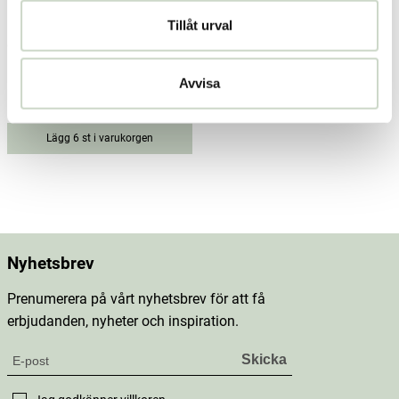
Tillåt urval
Grönsakscocktail 0,5l
Avvisa
Biotta
56 kr
Pris
:
56 kr
Lägg 6 st i varukorgen
Nyhetsbrev
Prenumerera på vårt nyhetsbrev för att få
erbjudanden, nyheter och inspiration.