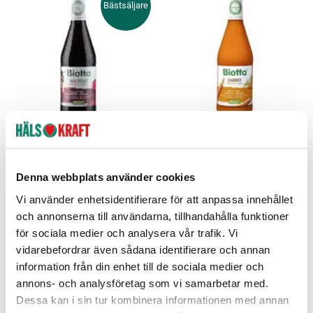
Bästsäljare
Rödbetsjuice 0,5l
Morotsjuice 0,5l
Biotta
Biotta
Denna webbplats använder cookies
59 kr
56 kr
Pris
:
59 kr
Pris
:
56 kr
Vi använder enhetsidentifierare för att anpassa innehållet
Lägg 6 st i varukorgen
Lägg 6 st i varukorgen
och annonserna till användarna, tillhandahålla funktioner
för sociala medier och analysera vår trafik. Vi
vidarebefordrar även sådana identifierare och annan
information från din enhet till de sociala medier och
annons- och analysföretag som vi samarbetar med.
Dessa kan i sin tur kombinera informationen med annan