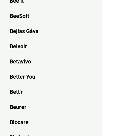
Bee it
BeeSoft
Bejlas Gåva
Belvoir
Betavivo
Better You
Bett'r
Beurer
Biocare