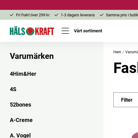
Fri frakt över 299 kr
1-3 dagars leverans
Samma pris i butik
Vårt sortiment
Hem
Varumä
Varumärken
Fas
4Him&Her
4S
Filter
52bones
A-Creme
A. Vogel