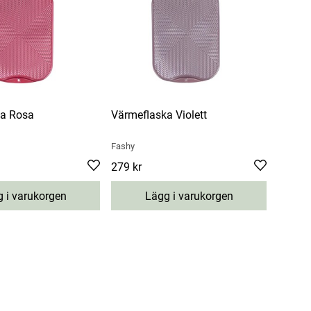
ka Rosa
Värmeflaska Violett
Fashy
Pris
279 kr
:
279 kr
 i varukorgen
Lägg i varukorgen