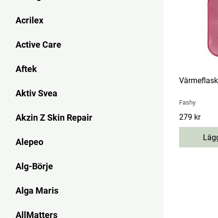
Acrilex
Active Care
Aftek
Värmeflas
Aktiv Svea
Fashy
Akzin Z Skin Repair
Pris
279 kr
:
279 kr
Lägg
Alepeo
Alg-Börje
Alga Maris
AllMatters