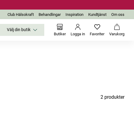
Club Hälsokraft
Behandlingar
Inspiration
Kundtjänst
Om oss
Välj din butik
Inga favoriter än
Varukor
Butiker
Logga in
Favoriter
Varukorg
2 produkter