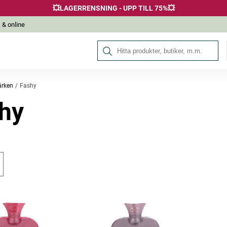
💥LAGERRENSNING - UPP TILL 75%💥
 & online
Sök på Hälsokraft
rken
Fashy
hy