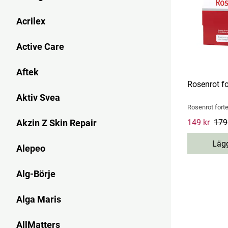
Acrilex
Active Care
Aftek
Rosenrot fo
Aktiv Svea
Rosenrot fort
Akzin Z Skin Repair
Current pri
149 kr
179
Lägg
Alepeo
Alg-Börje
Alga Maris
AllMatters