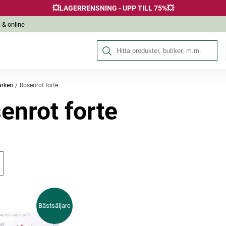
💥LAGERRENSNING - UPP TILL 75%💥
 & online
Sök på Hälsokraft
rken
Rosenrot forte
enrot forte
Bästsäljare