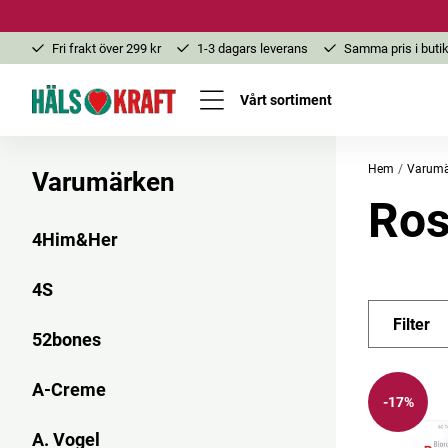
Fri frakt över 299 kr
1-3 dagars leverans
Samma pris i butik
Vårt sortiment
Hem
Varumä
Varumärken
Ros
4Him&Her
4S
Filter
52bones
A-Creme
-17%
A. Vogel