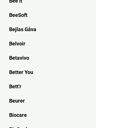
Bee it
BeeSoft
Bejlas Gåva
Belvoir
Betavivo
Better You
Bett'r
Beurer
Biocare