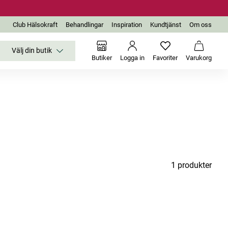
Club Hälsokraft
Behandlingar
Inspiration
Kundtjänst
Om oss
Välj din butik
Inga favoriter än
Varukor
Butiker
Logga in
Favoriter
Varukorg
1 produkter