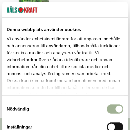
Denna webbplats använder cookies
Vi använder enhetsidentifierare för att anpassa innehållet
och annonserna till användarna, tillhandahålla funktioner
för sociala medier och analysera vår trafik. Vi
Probioform 2 liter
vidarebefordrar även sådana identifierare och annan
information från din enhet till de sociala medier och
Probioform
annons- och analysföretag som vi samarbetar med.
472 kr
Pris
:
472 kr
Dessa kan i sin tur kombinera informationen med annan
Lägg i varukorgen
information som du har tillhandahållit eller som de har
samlat in när du har använt deras tjänster.
S
Nödvändig
a
m
t
Inställningar
Nyhetsbrev