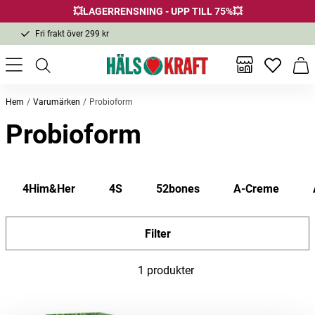
💥LAGERRENSNING - UPP TILL 75%💥
Fri frakt över 299 kr
1-3 dagars leverans
Samma pris i butik & online
Inga favor
Varu
Fri frakt över 299 kr
Hem
Varumärken
Probioform
Probioform
4Him&Her
4S
52bones
A-Creme
Filter
1 produkter