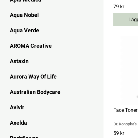
Pris
79 kr
:
79 kr
Aqua Nobel
Lägg
Aqua Verde
AROMA Creative
Astaxin
Aurora Way Of Life
Australian Bodycare
Avivir
Face Toner
Axelda
Dr. Konopka's
Pris
59 kr
:
59 kr