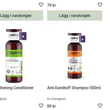
9 kr
Pris
79 kr
:
79 kr
Lägg i varukorgen
Lägg i varukorgen
thening Conditioner
Anti-Dandruff Shampoo 500ml
pka's
Dr. Konopka's
9 kr
Pris
89 kr
:
89 kr