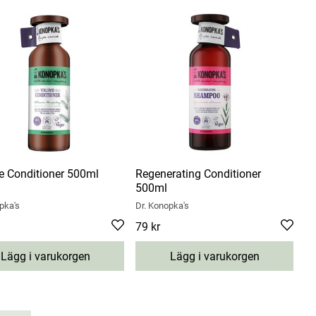
 Conditioner 500ml
Regenerating Conditioner
500ml
pka's
Dr. Konopka's
9 kr
Pris
79 kr
:
79 kr
Lägg i varukorgen
Lägg i varukorgen