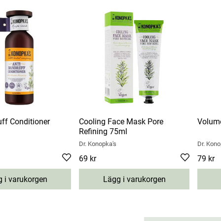
ff Conditioner
Cooling Face Mask Pore
Volume
Refining 75ml
Dr. Konopka's
Dr. Kono
Pris
69 kr
:
69 kr
Pris
79 kr
:
7
 i varukorgen
Lägg i varukorgen