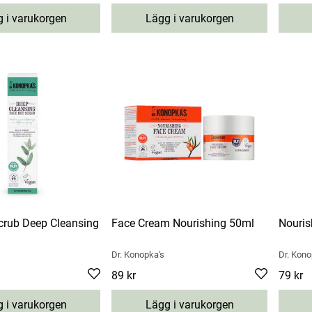
 i varukorgen
Lägg i varukorgen
crub Deep Cleansing
Face Cream Nourishing 50ml
Nouris
Dr. Konopka's
Dr. Kono
Pris
89 kr
:
89 kr
Pris
79 kr
:
7
 i varukorgen
Lägg i varukorgen