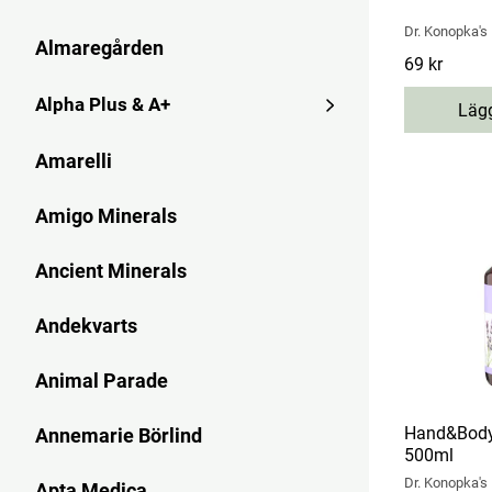
naturliga b
Dr. Konopka's
Almaregården
Inom hårvå
Pris
69 kr
:
69 kr
örtextrakt 
Alpha Plus & A+
Lägg
Produktern
och lätt at
Amarelli
varianter 
Amigo Minerals
Utbudet frå
innehåller 
Ancient Minerals
du ser här 
Oavsett vad
Andekvarts
omtanke fö
Läs också:
Animal Parade
Läs våra in
Se allt ino
Hand&Body
Annemarie Börlind
Till startsi
500ml
Dr. Konopka's
Apta Medica