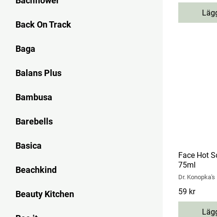
Bachflower
Lägg
Back On Track
Baga
Balans Plus
Bambusa
Barebells
Basica
Face Hot S
75ml
Beachkind
Dr. Konopka's
Pris
59 kr
:
59 kr
Beauty Kitchen
Lägg