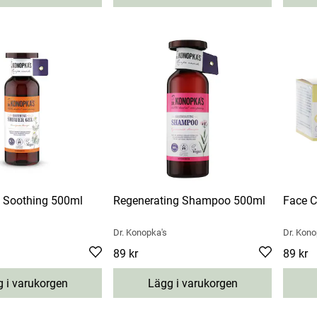
 Soothing 500ml
Regenerating Shampoo 500ml
Face C
Dr. Konopka's
Dr. Kono
Pris
89 kr
:
89 kr
Pris
89 kr
:
8
 i varukorgen
Lägg i varukorgen