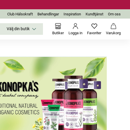
Club Hälsokraft
Behandlingar
Inspiration
Kundtjänst
Om oss
Välj din butik
Inga favoriter än
Varukor
Butiker
Logga in
Favoriter
Varukorg