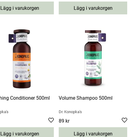
Lägg i varukorgen
Lägg i varukorgen
hing Conditioner 500ml
Volume Shampoo 500ml
pka's
Dr. Konopka's
9 kr
Pris
89 kr
:
89 kr
Lägg i varukorgen
Lägg i varukorgen