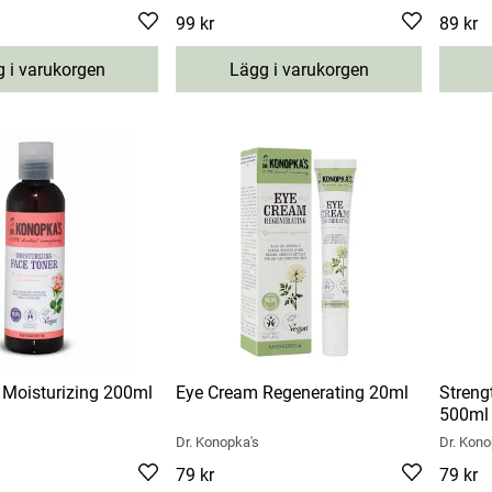
Pris
99 kr
:
99 kr
Pris
89 kr
:
8
 i varukorgen
Lägg i varukorgen
 Moisturizing 200ml
Eye Cream Regenerating 20ml
Streng
500ml
Dr. Konopka's
Dr. Kono
Pris
79 kr
:
79 kr
Pris
79 kr
:
7