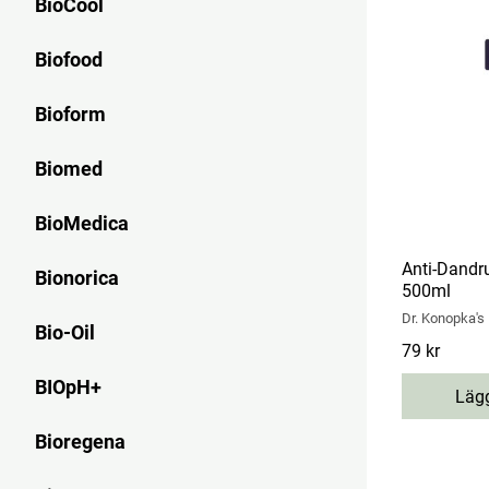
BioCool
Biofood
Bioform
Biomed
BioMedica
Anti-Dandru
Bionorica
500ml
Dr. Konopka's
Bio-Oil
Pris
79 kr
:
79 kr
BIOpH+
Lägg
Bioregena