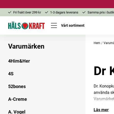
Fri frakt över 299 kr
1-3 dagars leverans
Samma pris i butik
Vårt sortiment
Hem
Varumä
Varumärken
4Him&Her
Dr 
4S
Dr. Konopka
52bones
använda sk
Varumärket 
A-Creme
kombineras 
Läs mer
veganska o
A. Vogel