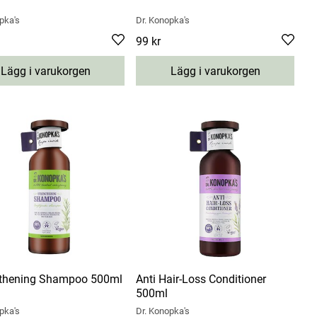
pka's
Dr. Konopka's
9 kr
Pris
99 kr
:
99 kr
Lägg i varukorgen
Lägg i varukorgen
gthening Shampoo 500ml
Anti Hair-Loss Conditioner
500ml
pka's
Dr. Konopka's