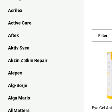
naturligt u
Acrilex
I sortiment
schampo oc
Active Care
olika hudty
växter som 
Aftek
Filter
näckros och
dofter och 
Aktiv Svea
För ansikts
Akzin Z Skin Repair
och utjämn
vardagen oc
Alepeo
skapa en m
egenskaper 
Alg-Börje
extra näring
För dig med
Alga Maris
balanserar 
Eye Gel Ant
produkter ä
AllMatters