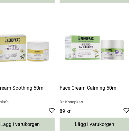
ream Soothing 50ml
Face Cream Calming 50ml
pka's
Dr. Konopka's
9 kr
Pris
89 kr
:
89 kr
Lägg i varukorgen
Lägg i varukorgen