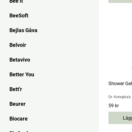
Bee it
BeeSoft
Bejlas Gåva
Belvoir
Betavivo
Better You
Shower Gel
Bett'r
Dr. Konopka's
Beurer
Pris
59 kr
:
59 kr
Lägg
Biocare