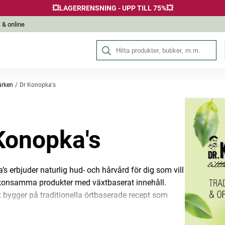
💥LAGERRENSNING - UPP TILL 75%💥
 & online
Sök på Hälsokraft
rken
Dr Konopka's
Konopka's
’s erbjuder naturlig hud- och hårvård för dig som vill
onsamma produkter med växtbaserat innehåll.
bygger på traditionella örtbaserade recept som
med modern tillverkning. Alla produkter är
ch innehåller minst 95 procent ingredienser med