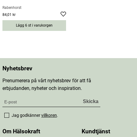
Rabenhorst
84,01 kr
Pris
:
84,01 kr
Lägg 6 st i varukorgen
Nyhetsbrev
Prenumerera på vårt nyhetsbrev för att få
erbjudanden, nyheter och inspiration.
Jag godkänner
villkoren
.
Om Hälsokraft
Kundtjänst