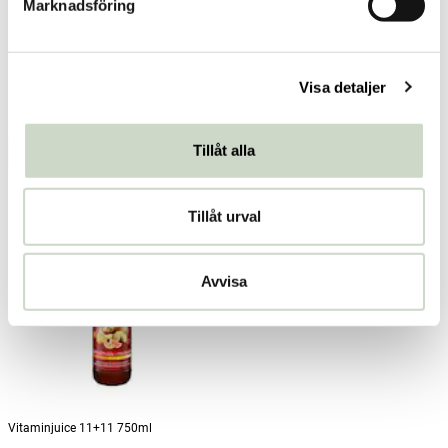
Marknadsföring
v
a
Morotsjuice 750ml
Plommi 750ml
l
Visa detaljer
Rabenhorst
Rabenhorst
84,01 kr
84,01 kr
Pris
:
84,01 kr
Pris
:
84,01 kr
Tillåt alla
Se butikslager
Lägg 6 st i varukorgen
Tillåt urval
Avvisa
Vitaminjuice 11+11 750ml