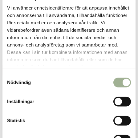
Vi använder enhetsidentifierare för att anpassa innehållet
och annonserna till användarna, tillhandahålla funktioner
för sociala medier och analysera vår trafik. Vi
vidarebefordrar även sådana identifierare och annan
information från din enhet till de sociala medier och
Surkörsbärsjuice 330 ml
Rödbetsjuice 750ml
annons- och analysföretag som vi samarbetar med.
Dessa kan i sin tur kombinera informationen med annan
Rabenhorst
Rabenhorst
information som du har tillhandahållit eller som de har
84,01 kr
80 kr
Pris
:
84,01 kr
Pris
:
80 kr
samlat in när du har använt deras tjänster.
Se butikslager
Lägg 6 st i varukorgen
S
Nödvändig
a
m
t
Inställningar
y
c
k
Statistik
e
s