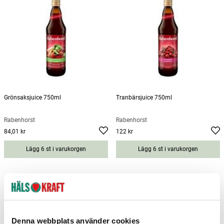
Grönsaksjuice 750ml
Tranbärsjuice 750ml
Rabenhorst
Rabenhorst
84,01 kr
122 kr
Pris
:
84,01 kr
Pris
:
122 kr
Lägg 6 st i varukorgen
Lägg 6 st i varukorgen
Denna webbplats använder cookies