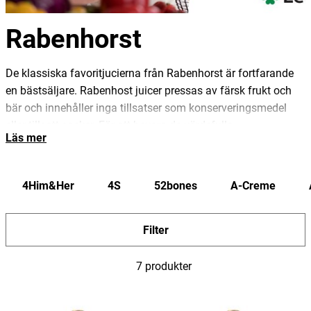
Rabenhorst
De klassiska favoritjucierna från Rabenhorst är fortfarande
en bästsäljare.
Rabenhost juicer pressas av färsk frukt och
bär och innehåller inga tillsatser som konserveringsmedel
eller tillsatt socker.
För att bevara de värdefulla
Läs mer
ingredienserna pressas bär och frukter enbart en gång.
Juicen försiktigt pastöriserad och tappas i bruna glasflaskor
för att skydda juicen.
Rabehorst är ett ansvarfullt företag
4Him&Her
4S
52bones
A-Creme
som verkar för ett långsiktigt samarbete med sina ekologiska
och närproducerade bönder. De gör att vi har full kontroll från
fält till flaska, vilket medfört att juicerna fått flertalet
Filter
utmärkelser i hemlandet.
7 produkter