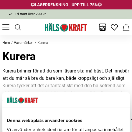
💥LAGERRENSNING - UPP TILL 75%💥
Fri frakt över 299 kr
1-3 dagars leverans
Samma pris i butik & online
Inga favor
Varu
Fri frakt över 299 kr
Hem
Varumärken
Kurera
Kurera
Kurera brinner för att du som läsare ska må bäst. Det innebär
att du mår så bra du bara kan, både kroppsligt och själsligt.
Kurera tycker att det är fantastiskt med den hälsotrend som
råder, att investera i sin hälsa är det enda rätta. Genom att
Läs mer
informera, motivera och inspirera hjälper vi dig mer än gärna
att nå ända fram.
4Him&Her
4S
52bones
A-Creme
Kurera är övertygade om att bra näring, en aktiv och naturlig
Denna webbplats använder cookies
livsstil, god nattsömn och en positiv inställning är några av
Vi använder enhetsidentifierare för att anpassa innehållet