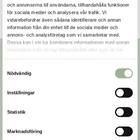
nyckelingredienserna för att må bäst. I såväl papperstidning
och annonserna till användarna, tillhandahålla funktioner
Filter
som på deras webb hittar du läsvärda artiklar, de senare
för sociala medier och analysera vår trafik. Vi
rönen och de bästa tipsen och redskapen för det
vidarebefordrar även sådana identifierare och annan
hälsosamma liv du vill leva.
information från din enhet till de sociala medier och
annons- och analysföretag som vi samarbetar med.
Kurera älskar träning, mat för hälsan, naturlig skönhet och
Dessa kan i sin tur kombinera informationen med annan
allt annat som gör gott för kropp och själ. Självklart med ett
Nyhetsbrev
information som du har tillhandahållit eller som de har
kretsloppsvänligt tänk dessutom.
samlat in när du har använt deras tjänster.
Prenumerera på vårt nyhetsbrev för att få
S
erbjudanden, nyheter och inspiration.
Nödvändig
a
m
t
Inställningar
y
Jag godkänner
villkoren
.
c
k
Statistik
Om Hälsokraft
Kundtjänst
e
Om oss
Kontakta oss
s
Marknadsföring
v
Butiker
Vanliga frågor