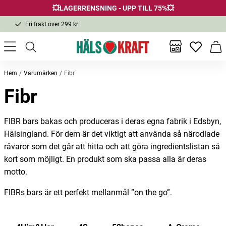
💥LAGERRENSNING - UPP TILL 75%💥
Fri frakt över 299 kr
1-3 dagars leverans
Samma pris i butik & online
Inga favor
Varu
Fri frakt över 299 kr
Hem
Varumärken
Fibr
Fibr
FIBR bars bakas och produceras i deras egna fabrik i Edsbyn,
Hälsingland. För dem är det viktigt att använda så närodlade
råvaror som det går att hitta och att göra ingredientslistan så
kort som möjligt. En produkt som ska passa alla är deras
motto.
FIBRs bars är ett perfekt mellanmål ”on the go”.