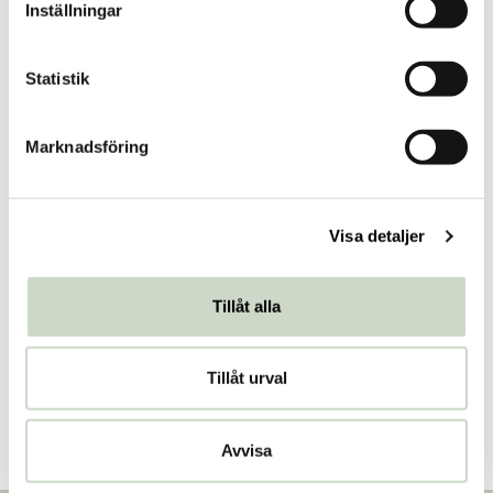
Inställningar
y
c
k
Statistik
e
s
Marknadsföring
v
a
l
Visa detaljer
Fibr Kolakaka 40g
Tillåt alla
Fibr
27 kr
Pris
:
27 kr
Lägg i varukorgen
Tillåt urval
Avvisa