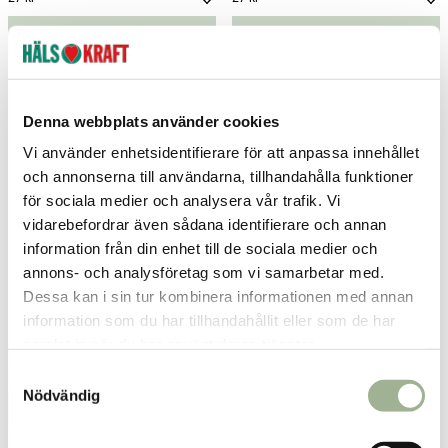
Pris
:
27 kr
Pris
:
27 kr
Lägg i varukorgen
Lägg i varukorgen
Denna webbplats använder cookies
Vi använder enhetsidentifierare för att anpassa innehållet
och annonserna till användarna, tillhandahålla funktioner
för sociala medier och analysera vår trafik. Vi
vidarebefordrar även sådana identifierare och annan
information från din enhet till de sociala medier och
annons- och analysföretag som vi samarbetar med.
Dessa kan i sin tur kombinera informationen med annan
Fibr Hallongrotta 40g
Fibr Chokladboll 40g
information som du har tillhandahållit eller som de har
samlat in när du har använt deras tjänster.
Fibr
Fibr
S
27 kr
27 kr
Pris
:
27 kr
Pris
:
27 kr
Nödvändig
a
Lägg i varukorgen
Lägg i varukorgen
m
t