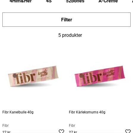
4Him&Her
4S
52bones
A-Creme
Filter
5 produkter
Fibr Kanelbulle 40g
Fibr Kärleksmums 40g
Fibr
Fibr
27 kr
27 kr