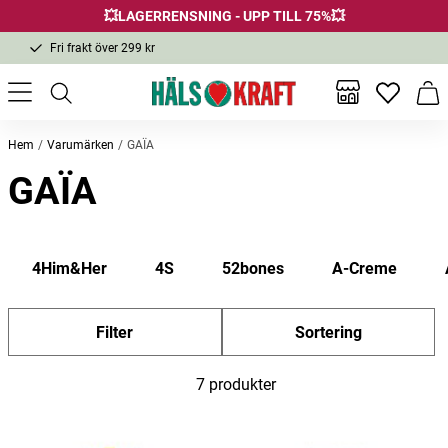
💥LAGERRENSNING - UPP TILL 75%💥
Fri frakt över 299 kr
1-3 dagars leverans
Samma pris i butik & online
Inga favor
Varu
Fri frakt över 299 kr
Hem
Varumärken
GAÏA
GAÏA
4Him&Her
4S
52bones
A-Creme
Filter
Sortering
7 produkter