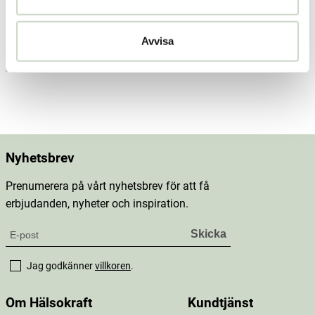
GAÏA
113 kr
Pris
:
113 kr
Avvisa
Lägg i varukorgen
Nyhetsbrev
Prenumerera på vårt nyhetsbrev för att få
erbjudanden, nyheter och inspiration.
Jag godkänner
villkoren
.
Om Hälsokraft
Kundtjänst