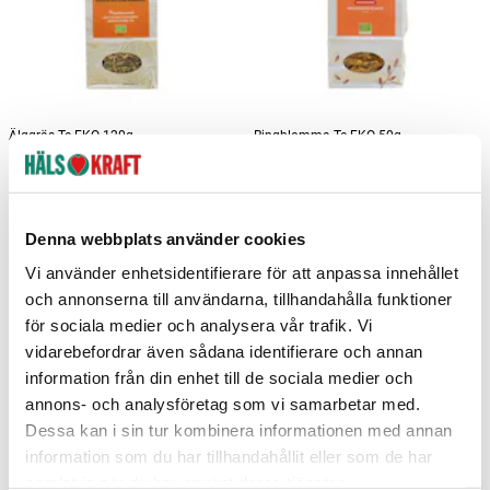
Älggräs Te EKO 120g
Ringblomma Te EKO 50g
GAÏA
GAÏA
103 kr
141 kr
Pris
:
103 kr
Pris
:
141 kr
Denna webbplats använder cookies
Lägg i varukorgen
Se butikslager
Vi använder enhetsidentifierare för att anpassa innehållet
och annonserna till användarna, tillhandahålla funktioner
för sociala medier och analysera vår trafik. Vi
vidarebefordrar även sådana identifierare och annan
information från din enhet till de sociala medier och
annons- och analysföretag som vi samarbetar med.
Dessa kan i sin tur kombinera informationen med annan
information som du har tillhandahållit eller som de har
samlat in när du har använt deras tjänster.