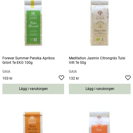
Forever Summer Persika Aprikos
Meditation Jasmin Citrongräs Tulsi
Grönt Te EKO 100g
Vitt Te 50g
GAÏA
GAÏA
103 kr
132 kr
Pris
:
103 kr
Pris
:
132 kr
Lägg i varukorgen
Lägg i varukorgen