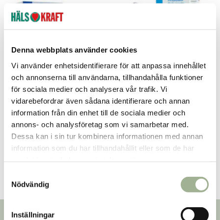
Denna webbplats använder cookies
Vi använder enhetsidentifierare för att anpassa innehållet
och annonserna till användarna, tillhandahålla funktioner
för sociala medier och analysera vår trafik. Vi
Påfyllnadssalt till Saltpipa 120g
Saltpipa 60g
vidarebefordrar även sådana identifierare och annan
information från din enhet till de sociala medier och
Sensecare
Sensecare
annons- och analysföretag som vi samarbetar med.
65 kr
339 kr
Pris
:
65 kr
Pris
:
339 kr
Dessa kan i sin tur kombinera informationen med annan
Lägg i varukorgen
Lägg i varukorgen
information som du har tillhandahållit eller som de har
samlat in när du har använt deras tjänster.
S
Nödvändig
a
m
t
Inställningar
Nyhetsbrev