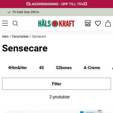
💥LAGERRENSNING - UPP TILL 75%💥
Fri frakt över 299 kr
1-3 dagars leverans
Samma pris i butik & online
Inga favor
Varu
Fri frakt över 299 kr
Hem
Varumärken
Sensecare
Sensecare
4Him&Her
4S
52bones
A-Creme
Filter
2 produkter