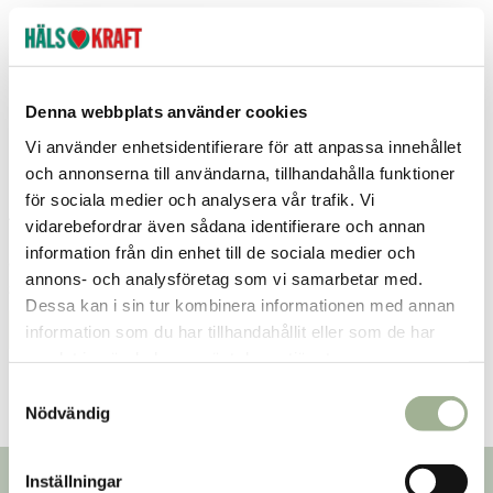
Denna webbplats använder cookies
Vi använder enhetsidentifierare för att anpassa innehållet
och annonserna till användarna, tillhandahålla funktioner
för sociala medier och analysera vår trafik. Vi
Arthorol Pro 30 kapslar
vidarebefordrar även sådana identifierare och annan
information från din enhet till de sociala medier och
Collaxan
annons- och analysföretag som vi samarbetar med.
330 kr
Pris
:
330 kr
Dessa kan i sin tur kombinera informationen med annan
Lägg i varukorgen
information som du har tillhandahållit eller som de har
samlat in när du har använt deras tjänster.
S
Nödvändig
a
m
t
Inställningar
Nyhetsbrev