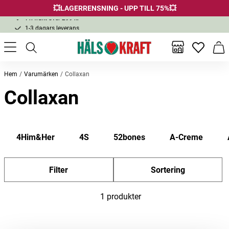
💥LAGERRENSNING - UPP TILL 75%💥
Fri frakt över 299 kr
1-3 dagars leverans
Samma pris i butik & online
Fri frakt över 299 kr
Inga favor
Varu
Hem
Varumärken
Collaxan
Collaxan
4Him&Her
4S
52bones
A-Creme
Filter
Sortering
1 produkter