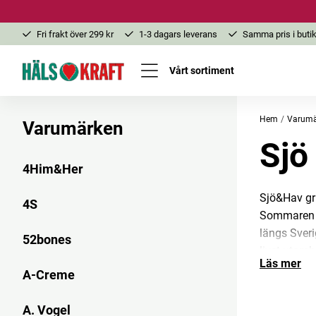
Fri frakt över 299 kr
1-3 dagars leverans
Samma pris i butik
Vårt sortiment
Hem
Varumä
Varumärken
Sjö
4Him&Her
Sjö&Hav gru
4S
Sommaren 2
längs Sveri
52bones
livet utomh
Läs mer
sötvatten o
A-Creme
utvecklat v
tillfört et
A. Vogel