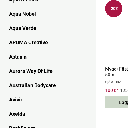
-20%
Aqua Nobel
Aqua Verde
AROMA Creative
Astaxin
Mygg+Fästi
Aurora Way Of Life
50ml
Sjö & Hav
Australian Bodycare
Current pri
100 kr
125
Avivir
Lägg
Axelda