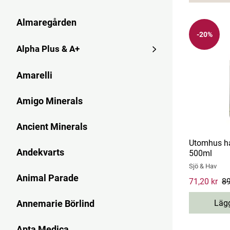
Almaregården
-20%
Alpha Plus & A+
Amarelli
Amigo Minerals
Ancient Minerals
Utomhus h
Andekvarts
500ml
Sjö & Hav
Animal Parade
Current pri
71,20 kr
89
Lägg
Annemarie Börlind
Apta Medica