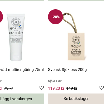
-20%
vätt multirengöring 75ml
Svensk Sjökloss 200g
v
Sjö & Hav
 price
kr
r
79 kr
:
63,20 kr
Previous price
Current price
119,20 kr
:
79 kr
149 kr
:
119,20 kr
Previous
price
:
149 kr
Se butikslager
Lägg i varukorgen