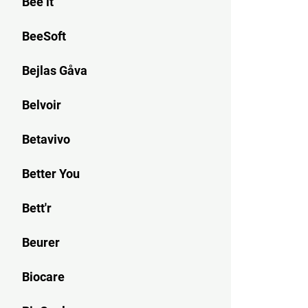
Bee it
BeeSoft
Bejlas Gåva
Belvoir
Betavivo
Better You
Bett'r
Beurer
Biocare