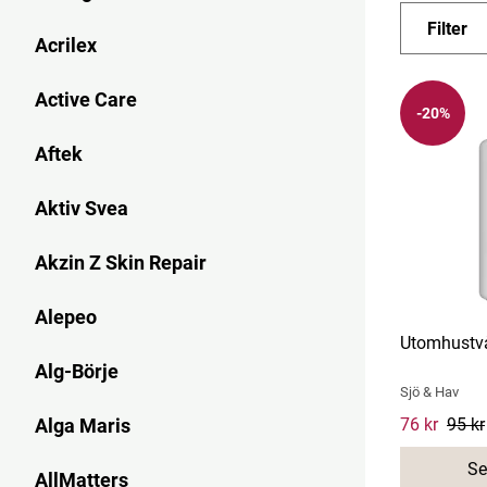
vision är a
Filter
Acrilex
Active Care
-20%
Aftek
Aktiv Svea
Akzin Z Skin Repair
Alepeo
Utomhustv
Alg-Börje
Sjö & Hav
Alga Maris
Current pri
76 kr
95 kr
Se
AllMatters