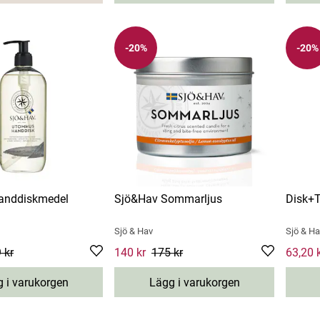
-20%
-20%
anddiskmedel
Sjö&Hav Sommarljus
Disk+T
Sjö & Hav
Sjö & Ha
ce
 kr
:
71,20 kr
Previous price
Current price
140 kr
:
89 kr
175 kr
:
140 kr
Previous price
:
Current
63,20 
175 k
 i varukorgen
Lägg i varukorgen