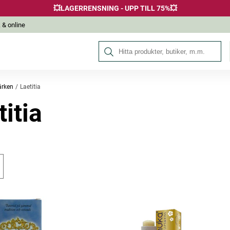
💥LAGERRENSNING - UPP TILL 75%💥
 & online
Sök på Hälsokraft
rken
Laetitia
titia