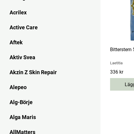
Acrilex
Active Care
Aftek
Bitterstern
Aktiv Svea
Laetitia
Akzin Z Skin Repair
Pris
336 kr
:
336 kr
Lägg
Alepeo
Alg-Börje
Alga Maris
AllMatters