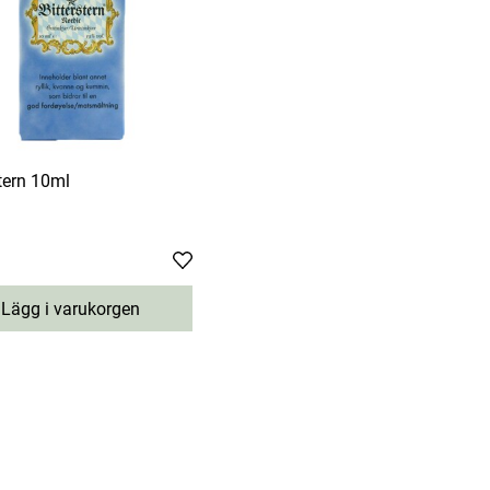
stern 10ml
03 kr
Lägg i varukorgen