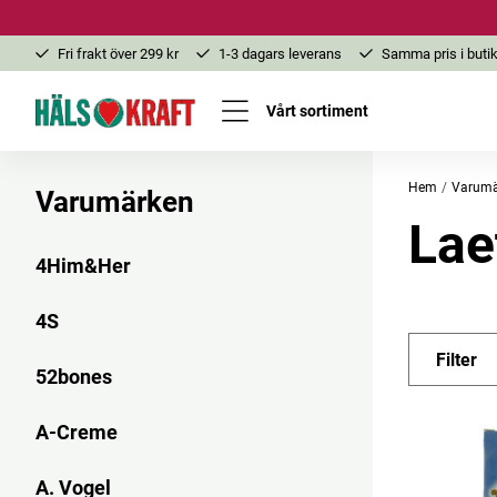
Fri frakt över 299 kr
1-3 dagars leverans
Samma pris i butik
Vårt sortiment
Hem
Varumä
Varumärken
Lae
4Him&Her
4S
Filter
52bones
A-Creme
A. Vogel