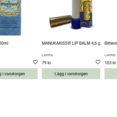
 50ml
MANUKAKISS® LIP BALM 4,6 g
Bitter
Laetitia
Laetitia
Pris
79 kr
:
79 kr
Pris
103 kr
:
1
 i varukorgen
Lägg i varukorgen