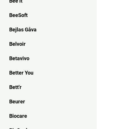
Bee it
BeeSoft
Bejlas Gåva
Belvoir
Betavivo
Better You
Bett'r
Beurer
Biocare