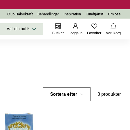
Club Hälsokraft
Behandlingar
Inspiration
Kundtjänst
Om oss
Välj din butik
Inga favoriter än
Varukor
Butiker
Logga in
Favoriter
Varukorg
Sortera efter
3 produkter