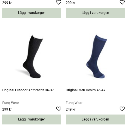
299 kr
299 kr
Pris
:
299 kr
Pris
:
299 kr
Lägg i varukorgen
Lägg i varukorgen
Original Outdoor Anthracite 36-37
Original Men Denim 45-47
Funq Wear
Funq Wear
299 kr
249 kr
Pris
:
299 kr
Pris
:
249 kr
Lägg i varukorgen
Lägg i varukorgen