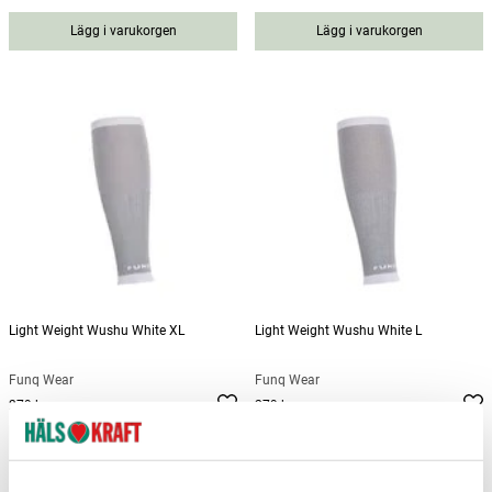
Lägg i varukorgen
Lägg i varukorgen
Light Weight Wushu White XL
Light Weight Wushu White L
Funq Wear
Funq Wear
279 kr
279 kr
Pris
:
279 kr
Pris
:
279 kr
Lägg i varukorgen
Lägg i varukorgen