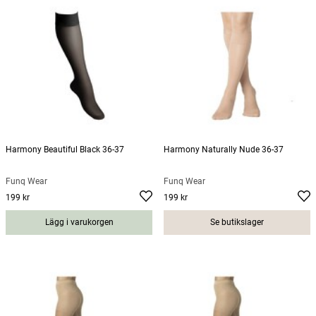
Harmony Beautiful Black 36-37
Harmony Naturally Nude 36-37
Funq Wear
Funq Wear
199 kr
199 kr
Pris
:
199 kr
Pris
:
199 kr
Lägg i varukorgen
Se butikslager