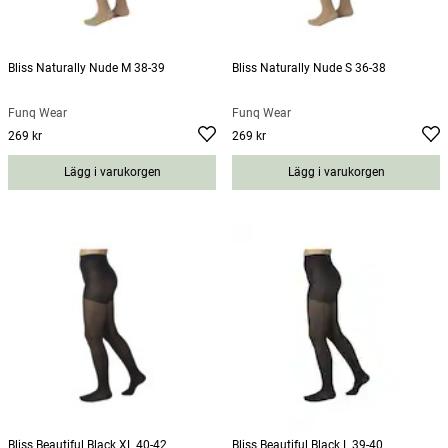
Bliss Naturally Nude M 38-39
Bliss Naturally Nude S 36-38
Funq Wear
Funq Wear
269 kr
269 kr
Pris
:
269 kr
Pris
:
269 kr
Lägg i varukorgen
Lägg i varukorgen
Bliss Beautiful Black XL 40-42
Bliss Beautiful Black L 39-40