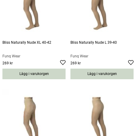
Bliss Naturally Nude XL 40-42
Bliss Naturally Nude L 39-40
Funq Wear
Funq Wear
269 kr
269 kr
Pris
:
269 kr
Pris
:
269 kr
Lägg i varukorgen
Lägg i varukorgen