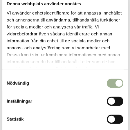
Denna webbplats använder cookies
Vi använder enhetsidentifierare för att anpassa innehållet
och annonserna till användarna, tillhandahålla funktioner
för sociala medier och analysera vår trafik. Vi
vidarebefordrar även sådana identifierare och annan
information från din enhet till de sociala medier och
annons- och analysföretag som vi samarbetar med.
Dessa kan i sin tur kombinera informationen med annan
information som du har tillhandahållit eller som de har
Light Weight Wushu White M
Light Weight Wushu White S
samlat in när du har använt deras tjänster.
S
Funq Wear
Funq Wear
Nödvändig
a
279 kr
279 kr
Pris
:
279 kr
Pris
:
279 kr
m
Lägg i varukorgen
Lägg i varukorgen
t
Inställningar
y
c
k
Statistik
e