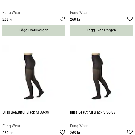
Funq Wear
Funq Wear
269 kr
269 kr
Pris
:
269 kr
Pris
:
269 kr
Lägg i varukorgen
Lägg i varukorgen
Bliss Beautiful Black M 38-39
Bliss Beautiful Black S 36-38
Funq Wear
Funq Wear
269 kr
269 kr
Pris
:
269 kr
Pris
:
269 kr