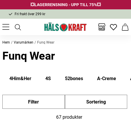
💥LAGERRENSNING - UPP TILL 75%💥
Fri frakt över 299 kr
1-3 dagars leverans
Samma pris i butik & online
Inga favor
Varu
Fri frakt över 299 kr
Hem
Varumärken
Funq Wear
Funq Wear
4Him&Her
4S
52bones
A-Creme
Filter
Sortering
67 produkter