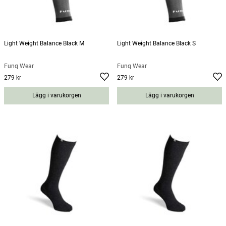
Light Weight Balance Black M
Light Weight Balance Black S
Funq Wear
Funq Wear
279 kr
279 kr
Pris
:
279 kr
Pris
:
279 kr
Lägg i varukorgen
Lägg i varukorgen