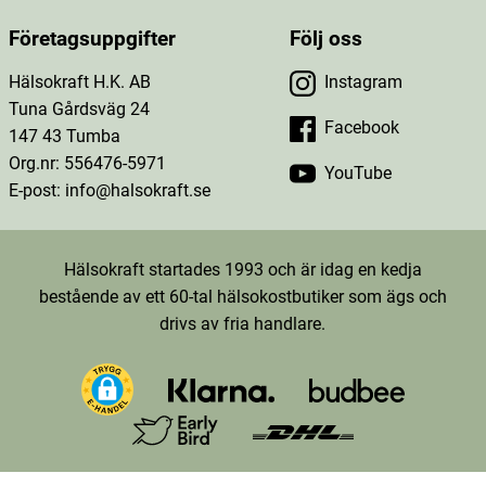
Företagsuppgifter
Följ oss
Hälsokraft H.K. AB
Instagram
Tuna Gårdsväg 24
Facebook
147 43 Tumba
Org.nr: 556476-5971
YouTube
E-post: info@halsokraft.se
Hälsokraft startades 1993 och är idag en kedja
bestående av ett 60-tal hälsokostbutiker som ägs och
drivs av fria handlare.
TT-D9LKOKRC77U26FTDK4D0-Web-Tag-Pixel_Setup