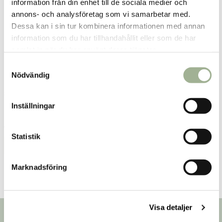
information från din enhet till de sociala medier och
datum
annons- och analysföretag som vi samarbetar med.
Dessa kan i sin tur kombinera informationen med annan
information som du har tillhandahållit eller som de har
samlat in när du har använt deras tjänster.
S
Nödvändig
a
m
Smart Desinfektion 100ml
Smart Desinfektion 500ml
t
Inställningar
y
Ekodes
Ekodes
c
99 kr
115 kr
229 kr
Pris
:
99 kr
Current price
:
115 kr
Previous
k
Statistik
price
:
229 kr
Lägg i varukorgen
Lägg i varukorgen
e
s
Marknadsföring
v
a
l
Visa detaljer
Nyhetsbrev