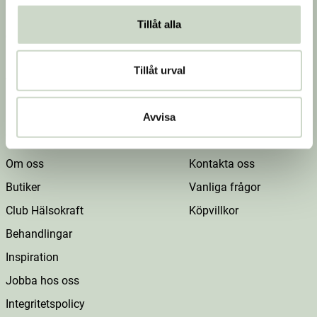
Prenumerera på vårt nyhetsbrev för att få
Tillåt alla
erbjudanden, nyheter och inspiration.
Tillåt urval
Jag godkänner
villkoren
.
Avvisa
Om Hälsokraft
Kundtjänst
Om oss
Kontakta oss
Butiker
Vanliga frågor
Club Hälsokraft
Köpvillkor
Behandlingar
Inspiration
Jobba hos oss
Integritetspolicy