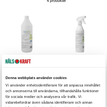
4 produkter
Smart Desinfektion 1000ml
Smart Desinfektion 500ml
Ekodes
Ekodes
Denna webbplats använder cookies
309 kr
229 kr
Pris
:
309 kr
Pris
:
229 kr
Vi använder enhetsidentifierare för att anpassa innehållet
Lägg i varukorgen
Lägg i varukorgen
och annonserna till användarna, tillhandahålla funktioner
för sociala medier och analysera vår trafik. Vi
vidarebefordrar även sådana identifierare och annan
Kort
-50%