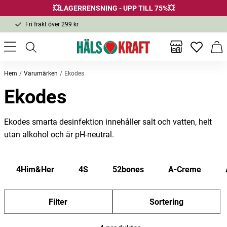
💥LAGERRENSNING - UPP TILL 75%💥
Fri frakt över 299 kr
1-3 dagars leverans
Samma pris i butik & online
Inga favor
Varu
Fri frakt över 299 kr
Hem
Varumärken
Ekodes
Ekodes
Ekodes smarta desinfektion innehåller salt och vatten, helt
utan alkohol och är pH-neutral.
4Him&Her
4S
52bones
A-Creme
Filter
Sortering