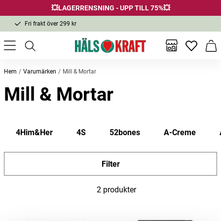
💥LAGERRENSNING - UPP TILL 75%💥
Fri frakt över 299 kr
1-3 dagars leverans
Samma pris i butik & online
Inga favor
Varu
Fri frakt över 299 kr
Hem
Varumärken
Mill & Mortar
Mill & Mortar
4Him&Her
4S
52bones
A-Creme
Filter
2 produkter