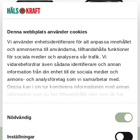
Denna webbplats använder cookies
Vi använder enhetsidentifierare för att anpassa innehållet
och annonserna till användarna, tillhandahålla funktioner
för sociala medier och analysera vår trafik. Vi
Black Salt Flakes 80g
Salt of Hearts 60g
vidarebefordrar även sådana identifierare och annan
information från din enhet till de sociala medier och
Mill & Mortar
Mill & Mortar
annons- och analysföretag som vi samarbetar med.
75 kr
84,01 kr
Pris
:
75 kr
Pris
:
84,01 kr
Dessa kan i sin tur kombinera informationen med annan
Lägg i varukorgen
Lägg i varukorgen
information som du har tillhandahållit eller som de har
samlat in när du har använt deras tjänster.
S
Nödvändig
a
m
t
Inställningar
Nyhetsbrev